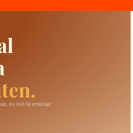
al
a
ten.
, eu irei te ensinar.