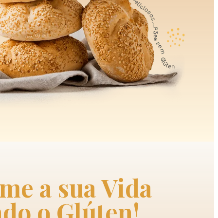
me a sua Vida
do o Glúten!