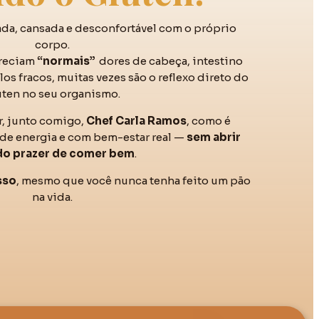
ada, cansada e desconfortável com o próprio
corpo.
areciam
“normais”
dores de cabeça, intestino
os fracos, muitas vezes são o reflexo direto do
úten no seu organismo.
r, junto comigo,
Chef Carla Ramos
, como é
a de energia e com bem-estar real —
sem abrir
do prazer de comer bem
.
sso
, mesmo que você nunca tenha feito um pão
na vida.