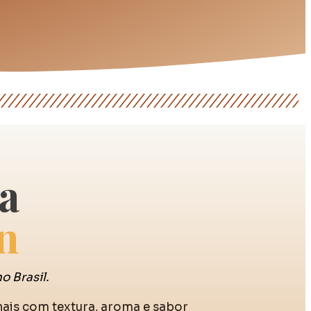
ra
n
 Brasil.
nais com textura, aroma e sabor