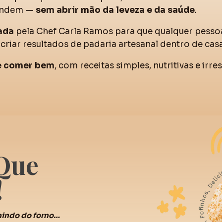
endem —
sem abrir mão da leveza e da saúde
.
ada
pela Chef Carla Ramos para que qualquer pess
criar resultados de padaria artesanal dentro de casa
de comer bem
, com receitas simples, nutritivas e irre
Que
!
saindo do forno…