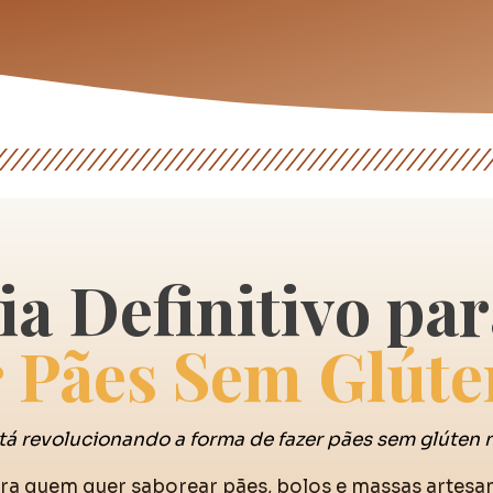
a Definitivo pa
r Pães Sem Glúte
á revolucionando a forma de fazer pães sem glúten no
ara quem quer saborear pães, bolos e massas artesa