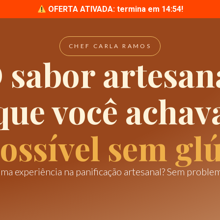
OFERTA ATIVADA: termina em
14:52
!
CHEF CARLA RAMOS
 sabor artesan
que você achav
ossível sem glú
 experiência na panificação artesanal? Sem problemas